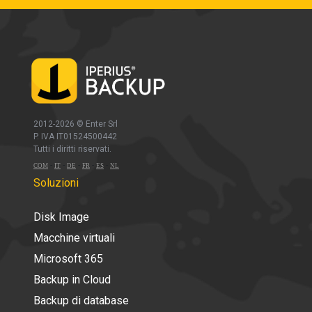
2012-2026 ©
Enter Srl
P. IVA IT01524500442
Tutti i diritti riservati.
-
-
-
-
-
COM
IT
DE
FR
ES
NL
Soluzioni
Disk Image
Macchine virtuali
Microsoft 365
Backup in Cloud
Backup di database